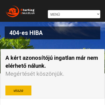
404-es HIBA
A kért azonosítójú ingatlan már nem
elérhető nálunk.
Megértését köszönjük.
vissza