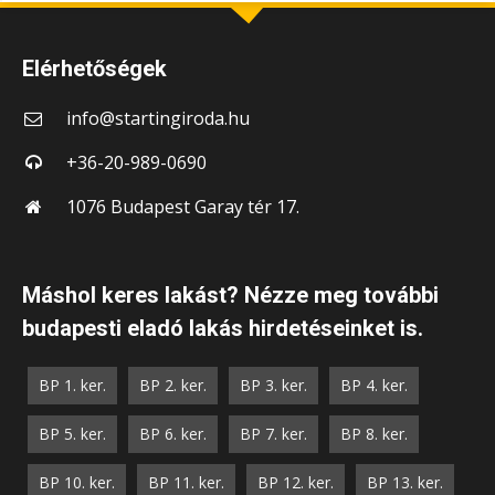
Elérhetőségek
info@startingiroda.hu
+36-20-989-0690
1076 Budapest Garay tér 17.
Máshol keres lakást? Nézze meg további
budapesti eladó lakás hirdetéseinket is.
BP 1. ker.
BP 2. ker.
BP 3. ker.
BP 4. ker.
BP 5. ker.
BP 6. ker.
BP 7. ker.
BP 8. ker.
BP 10. ker.
BP 11. ker.
BP 12. ker.
BP 13. ker.